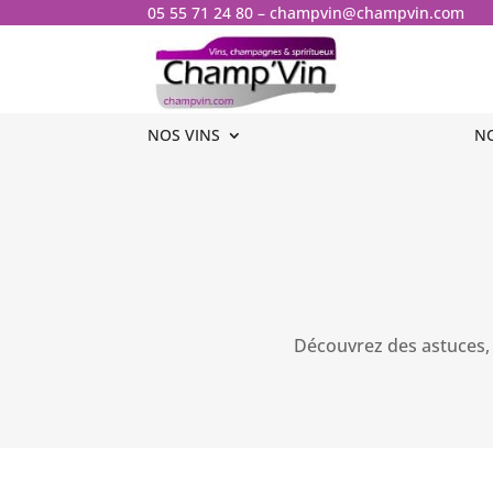
05 55 71 24 80
–
champvin@champvin.com
NOS VINS
NOS VINS
N
N
Découvrez des astuces, d