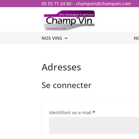
05 55 71 24 80
–
champvin@champvin.com
NOS VINS
NOS VINS
N
N
Adresses
Se connecter
Obligatoire
Identifiant ou e-mail
*