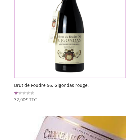
Brut de Foudre 56, Gigondas rouge.
32,00
€
TTC
Note
1.00
sur
5