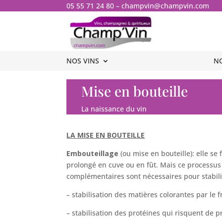
05 55 71 24 80
–
champvin@champvin.com
NOS VINS
NOS VINS
N
N
Mise en bouteille
La naissance du vin
LA MISE EN BOUTEILLE
Embouteillage
(ou mise en bouteille): elle se
prolongé en cuve ou en fût. Mais ce processus n
complémentaires sont nécessaires pour stabili
– stabilisation des matières colorantes par le fr
– stabilisation des protéines qui risquent de 