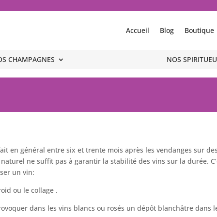
Accueil
Blog
Boutique
OS CHAMPAGNES
OS CHAMPAGNES
NOS SPIRITUEU
NOS SPIRITUEU
 fait en général entre six et trente mois après les vendanges sur des
aturel ne suffit pas à garantir la stabilité des vins sur la durée. 
ser un vin:
oid ou le collage .
provoquer dans les vins blancs ou rosés un dépôt blanchâtre dans le