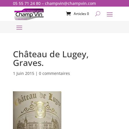
05 55 71 24 80
–
champvin@champvin.com
Articles 0
Château de Lugey,
Graves.
1 Juin 2015
|
0 commentaires