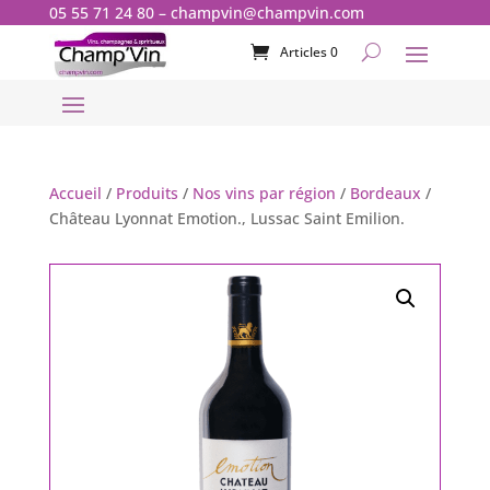
05 55 71 24 80
–
champvin@champvin.com
Articles 0
Accueil
/
Produits
/
Nos vins par région
/
Bordeaux
/
Château Lyonnat Emotion., Lussac Saint Emilion.