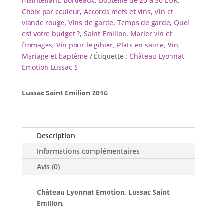
maintenant
,
Bordeaux
,
Bouteille de 20 à 50 EUR
,
Choix par couleur
,
Accords mets et vins
,
Vin et
viande rouge
,
Vins de garde
,
Temps de garde
,
Quel
est votre budget ?
,
Saint Emilion
,
Marier vin et
fromages
,
Vin pour le gibier
,
Plats en sauce
,
Vin
,
Mariage et baptême
Étiquette :
Château Lyonnat
Emotion Lussac S
Lussac Saint Emilion 2016
Description
Informations complémentaires
Avis (0)
Château Lyonnat Emotion, Lussac Saint
Emilion.