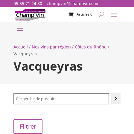
05 55 71 24 80
–
champvin@champvin.com
Articles 0
Accueil
/
Nos vins par région
/
Côtes du Rhône
/
Vacqueyras
Vacqueyras
Recherche
Filtrer